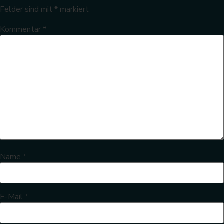
Felder sind mit
*
markiert
Kommentar
*
Name
*
E-Mail
*